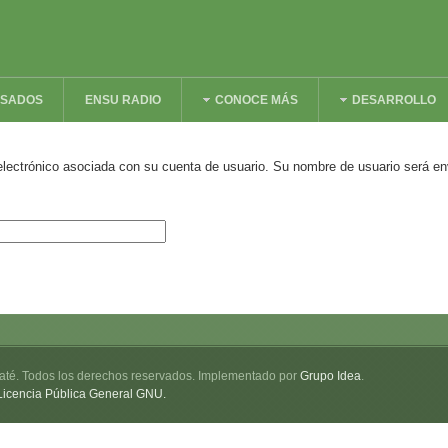
ESADOS
ENSU RADIO
CONOCE MÁS
DESARROLLO
 electrónico asociada con su cuenta de usuario. Su nombre de usuario será env
até. Todos los derechos reservados. Implementado por
Grupo Idea
.
Licencia Pública General GNU.