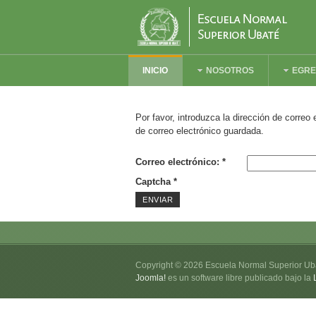
INICIO
NOSOTROS
EGR
Por favor, introduzca la dirección de correo
de correo electrónico guardada.
Correo electrónico:
*
Captcha
*
ENVIAR
Copyright © 2026 Escuela Normal Superior Ub
Joomla!
es un software libre publicado bajo la