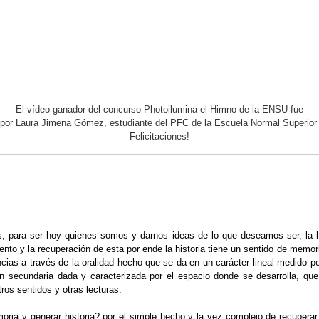
El vídeo ganador del concurso Photoilumina el Himno de la ENSU fue
 por Laura Jimena Gómez, estudiante del PFC de la Escuela Normal Superior
Felicitaciones!
os, para ser hoy quienes somos y darnos ideas de lo que deseamos ser, la 
miento y la recuperación de esta por ende la historia tiene un sentido de m
encias a través de la oralidad hecho que se da en un carácter lineal medido 
n secundaria dada y caracterizada por el espacio donde se desarrolla, que
ros sentidos y otras lecturas.
oria y generar historia? por el simple hecho y la vez complejo de recuper