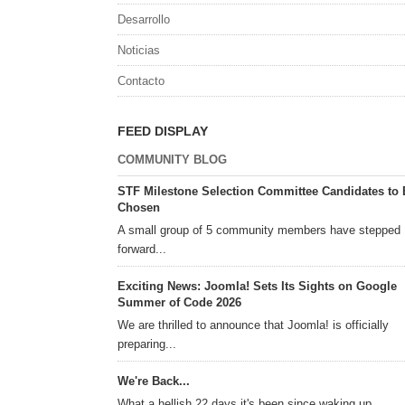
Desarrollo
Noticias
Contacto
FEED DISPLAY
COMMUNITY BLOG
STF Milestone Selection Committee Candidates to 
Chosen
A small group of 5 community members have stepped
forward...
Exciting News: Joomla! Sets Its Sights on Google
Summer of Code 2026
We are thrilled to announce that Joomla! is officially
preparing...
We're Back...
What a hellish 22 days it's been since waking up...