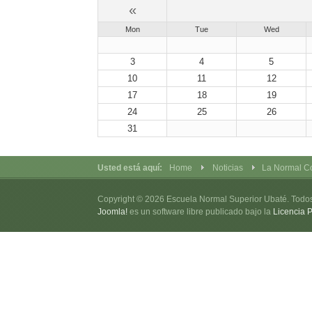
«
Mon
Tue
Wed
3
4
5
10
11
12
17
18
19
24
25
26
31
Usted está aquí:
Home
Noticias
La Normal C
Copyright © 2026 Escuela Normal Superior Ubaté. Todo
Joomla!
es un software libre publicado bajo la
Licencia 