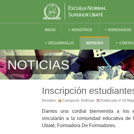
INICIO
NOSOTROS
EGRESADOS
DESARROLLO
NOTICIAS
CONTA
NOTICIAS
Inscripción estudiant
Detalles
Categoría:
Noticias
Publicado el
18 May
Damos una cordial bienvenida a los e
vincularán a la comunidad educativa de 
Ubaté, Formadora De Formadores.