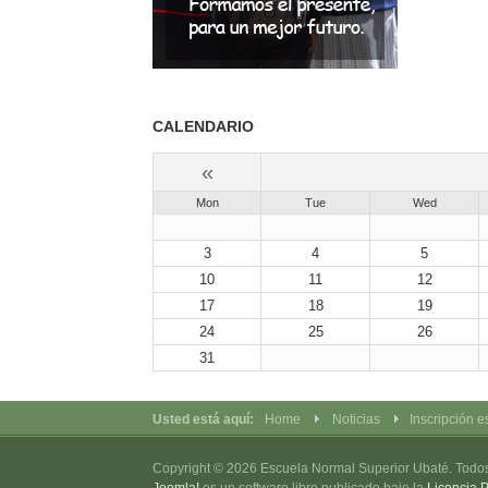
CALENDARIO
«
Mon
Tue
Wed
3
4
5
10
11
12
17
18
19
24
25
26
31
Usted está aquí:
Home
Noticias
Inscripción e
Copyright © 2026 Escuela Normal Superior Ubaté. Todo