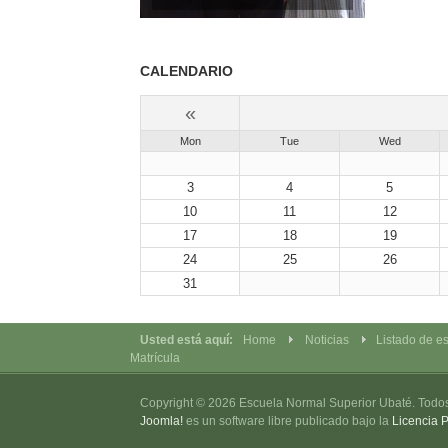
CALENDARIO
«
Mon
Tue
Wed
3
4
5
10
11
12
17
18
19
24
25
26
31
Usted está aquí:
Home
Noticias
Listado de es
Matrícula
Copyright © 2026 Escuela Normal Superior Ubaté. Todo
Joomla!
es un software libre publicado bajo la
Licencia 