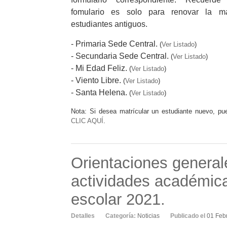
fomulario es solo para renovar la ma
estudiantes antiguos.
- Primaria Sede Central.
(
Ver Listado
)
- Secundaria Sede Central.
(
Ver Listado
)
- Mi Edad Feliz.
(
Ver Listado
)
- Viento Libre.
(
Ver Listado
)
- Santa Helena.
(
Ver Listado
)
Nota: Si desea matrícular un estudiante nuevo, pu
CLIC AQUÍ
.
Orientaciones generale
actividades académica
escolar 2021.
Detalles
Categoría:
Noticias
Publicado el
01 Feb